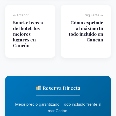
← Anterior
Siguiente →
Snorkel cerca
Cómo exprimir
del hotel: los
al máximo tu
mejores
todo incluido en
lugares en
Cancún
Cancún
Reserva Directa
Mejor precio garantizado. Todo incluido frente al
mar Caribe.