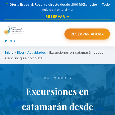
Oferta Especial:
Reserva directo desde
,800 MXN/noche
— Todo
Incluido frente al mar
RESERVAR →
RESERVAR AHORA
BLOG
Inicio
›
Blog
›
Actividades
›
Excursiones en catamarán desde
Cancún: guía completa
ACTIVIDADES
Excursiones en
catamarán desde