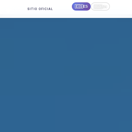
🇪🇸
🇺🇸
ES
EN
SITIO OFICIAL