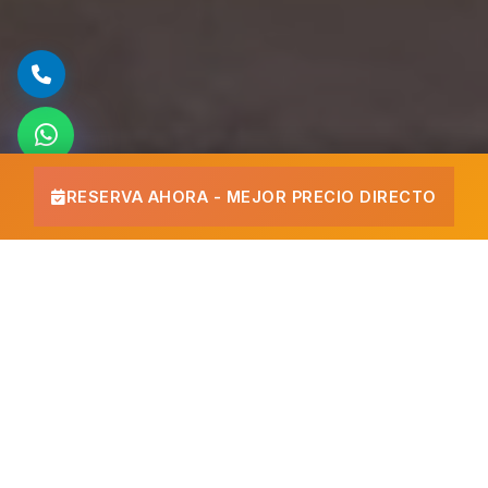
RESERVA AHORA - MEJOR PRECIO DIRECTO
¿Por qué elegir un hotel todo
incluido en Cancún?
Un hotel todo incluido en Cancún te permite
disfrutar de tus
vacaciones sin preocuparte por nada
. En Imperial Las