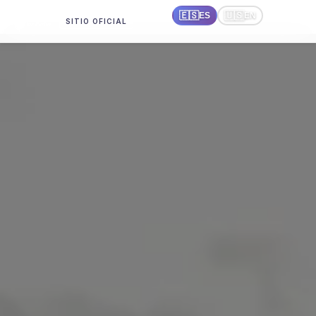
🇪🇸
🇺🇸
ES
EN
SITIO OFICIAL