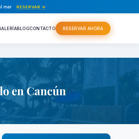
al mar
RESERVAR →
GALERÍA
BLOG
CONTACTO
RESERVAR AHORA
ido en Cancún