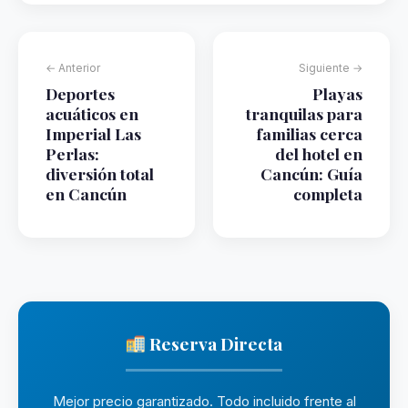
← Anterior
Siguiente →
Deportes
Playas
acuáticos en
tranquilas para
Imperial Las
familias cerca
Perlas:
del hotel en
diversión total
Cancún: Guía
en Cancún
completa
Reserva Directa
Mejor precio garantizado. Todo incluido frente al