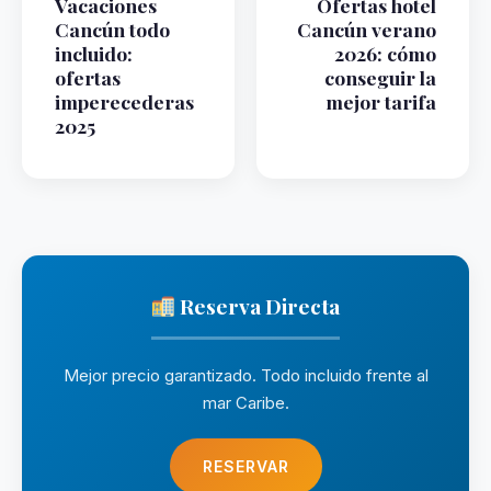
Vacaciones
Ofertas hotel
Cancún todo
Cancún verano
incluido:
2026: cómo
ofertas
conseguir la
imperecederas
mejor tarifa
2025
Reserva Directa
Mejor precio garantizado. Todo incluido frente al
mar Caribe.
RESERVAR