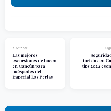
← Anterior
Sig
Las mejores
Segurida
excursiones de buceo
turistas en C
en Cancún para
tips 2024 esen
huéspedes del
Imperial Las Perlas