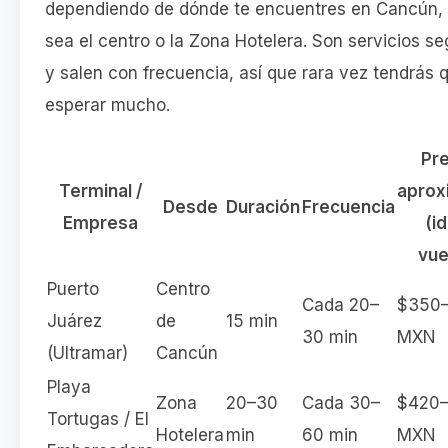
dependiendo de dónde te encuentres en Cancún,
sea el centro o la Zona Hotelera. Son servicios s
y salen con frecuencia, así que rara vez tendrás 
esperar mucho.
Pre
Terminal /
aprox
Desde
Duración
Frecuencia
Empresa
(id
vue
Puerto
Centro
Cada 20–
$350
Juárez
de
15 min
30 min
MXN
(Ultramar)
Cancún
Playa
Zona
20–30
Cada 30–
$420
Tortugas / El
Hotelera
min
60 min
MXN