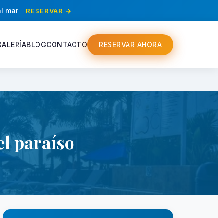
al mar
RESERVAR →
GALERÍA
BLOG
CONTACTO
RESERVAR AHORA
el paraíso