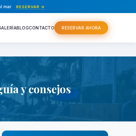
al mar
RESERVAR →
GALERÍA
BLOG
CONTACTO
RESERVAR AHORA
guía y consejos