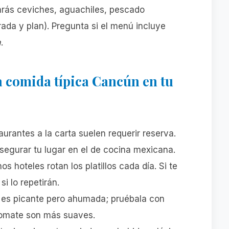
rarás ceviches, aguachiles, pescado
da y plan). Pregunta si el menú incluye
a
.
a comida típica Cancún en tu
taurantes a la carta suelen requerir reserva.
asegurar tu lugar en el de cocina mexicana.
nos hoteles rotan los platillos cada día. Si te
i lo repetirán.
a es picante pero ahumada; pruébala con
 tomate son más suaves.