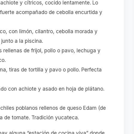
achiote y cítricos, cocido lentamente. Lo
 fuerte acompañado de cebolla encurtida y
sco, con limón, cilantro, cebolla morada y
junto a la piscina.
tas rellenas de frijol, pollo o pavo, lechuga y
co.
ma, tiras de tortilla y pavo o pollo. Perfecta
do con achiote y asado en hoja de plátano.
: chiles poblanos rellenos de queso Edam (de
a de tomate. Tradición yucateca.
 hay alguna “estación de cocina viva” donde