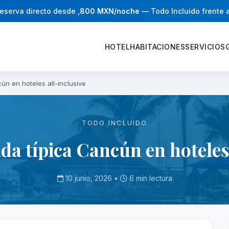
eserva directo desde
,800 MXN/noche
— Todo Incluido frente 
HOTEL
HABITACIONES
SERVICIOS
ún en hoteles all-inclusive
TODO INCLUIDO
da típica Cancún en hoteles 
10 junio, 2026 •
6 min lectura