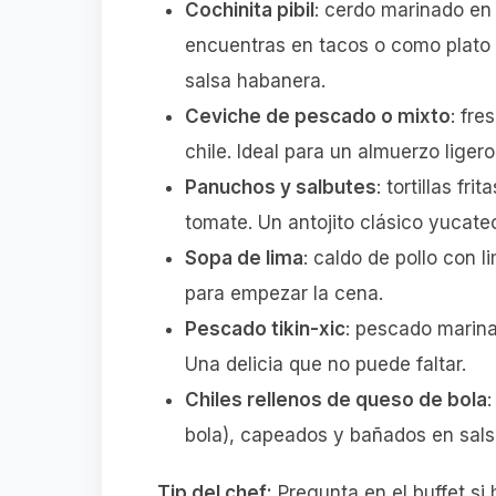
Cochinita pibil
: cerdo marinado en 
encuentras en tacos o como plato
salsa habanera.
Ceviche de pescado o mixto
: fre
chile. Ideal para un almuerzo ligero 
Panuchos y salbutes
: tortillas fri
tomate. Un antojito clásico yucate
Sopa de lima
: caldo de pollo con li
para empezar la cena.
Pescado tikin-xic
: pescado marina
Una delicia que no puede faltar.
Chiles rellenos de queso de bola
bola), capeados y bañados en sals
Tip del chef:
Pregunta en el buffet si