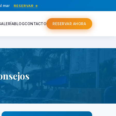
al mar
RESERVAR →
GALERÍA
BLOG
CONTACTO
RESERVAR AHORA
onsejos