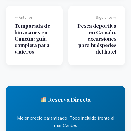
← Anterior
Siguiente →
Temporada de
Pesca deportiva
huracanes en
en Cancún:
Cancún: guía
excursiones
completa para
para huéspedes
viajeros
del hotel
Reserva Directa
Mejor precio garantizado. Todo incluido frente al
mar Caribe.