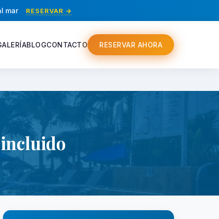
al mar
RESERVAR →
GALERÍA
BLOG
CONTACTO
RESERVAR AHORA
incluido