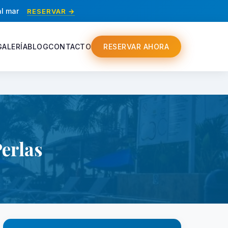
al mar
RESERVAR →
GALERÍA
BLOG
CONTACTO
RESERVAR AHORA
erlas