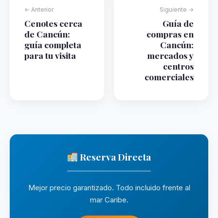
← Anterior
Siguiente →
Cenotes cerca
Guía de
de Cancún:
compras en
guía completa
Cancún:
para tu visita
mercados y
centros
comerciales
Reserva Directa
Mejor precio garantizado. Todo incluido frente al
mar Caribe.